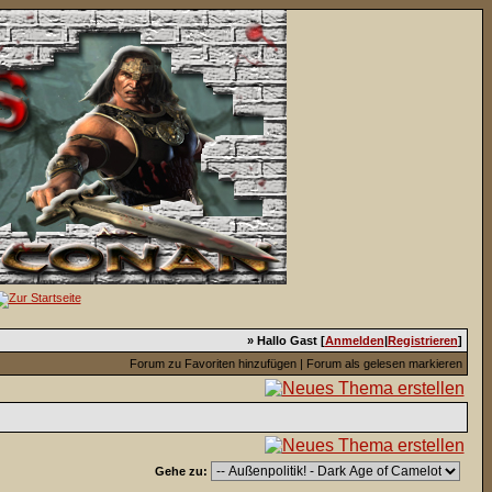
» Hallo Gast [
Anmelden
|
Registrieren
]
Forum zu Favoriten hinzufügen
|
Forum als gelesen markieren
Gehe zu: