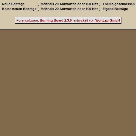
Neue Beiträge
(
Mehr als 20 Antworten oder 100 Hits
)
Thema geschlossen
Keine neuen Beiträge
(
Mehr als 20 Antworten oder 100 Hits
)
Eigene Beiträge
Forensoftware:
Burning Board 2.3.6
, entwickelt von
WoltLab GmbH