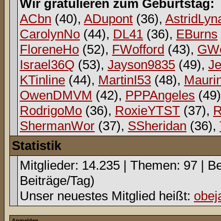
Wir gratulieren zum Geburtstag:
ACbn
(40),
ADupont
(36),
AstridLyn
CarolynNo
(44),
DL41
(36),
EBurns
FloreneHo
(52),
FWofford
(43),
GWe
Israel36Q
(53),
Jayson9835
(49),
Je
KTinline
(44),
MartinI53
(48),
Mauri
OwenDMVM
(42),
PPPAngeles
(49
RodrigoMo
(36),
RoxieYTST
(37),
R
ShermanWor
(37),
SSheridan
(36),
Statistik
Mitglieder: 14.235 | Themen: 97 | Be
Beiträge/Tag)
Unser neuestes Mitglied heißt:
obej
Anmelden