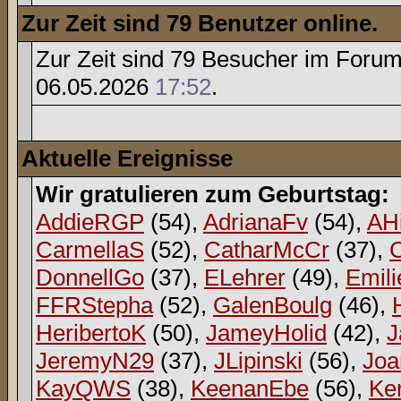
Zur Zeit sind 79 Benutzer online.
Zur Zeit sind 79 Besucher im Foru
06.05.2026
17:52
.
Aktuelle Ereignisse
Wir gratulieren zum Geburtstag:
AddieRGP
(54),
AdrianaFv
(54),
AH
CarmellaS
(52),
CatharMcCr
(37),
DonnellGo
(37),
ELehrer
(49),
Emili
FFRStepha
(52),
GalenBoulg
(46),
HeribertoK
(50),
JameyHolid
(42),
J
JeremyN29
(37),
JLipinski
(56),
Jo
KayQWS
(38),
KeenanEbe
(56),
Ker