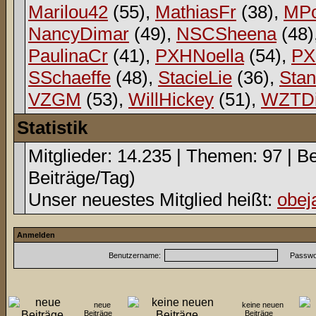
Marilou42
(55),
MathiasFr
(38),
MPo
NancyDimar
(49),
NSCSheena
(48)
PaulinaCr
(41),
PXHNoella
(54),
PX
SSchaeffe
(48),
StacieLie
(36),
Sta
VZGM
(53),
WillHickey
(51),
WZTDi
Statistik
Mitglieder: 14.235 | Themen: 97 | Be
Beiträge/Tag)
Unser neuestes Mitglied heißt:
obej
Anmelden
Benutzername:
Passwor
neue
keine neuen
Beiträge
Beiträge