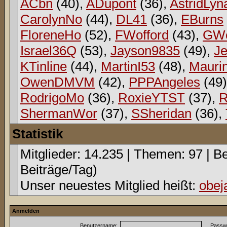
ACbn
(40),
ADupont
(36),
AstridLyn
CarolynNo
(44),
DL41
(36),
EBurns
FloreneHo
(52),
FWofford
(43),
GWe
Israel36Q
(53),
Jayson9835
(49),
Je
KTinline
(44),
MartinI53
(48),
Mauri
OwenDMVM
(42),
PPPAngeles
(49
RodrigoMo
(36),
RoxieYTST
(37),
R
ShermanWor
(37),
SSheridan
(36),
Statistik
Mitglieder: 14.235 | Themen: 97 | Be
Beiträge/Tag)
Unser neuestes Mitglied heißt:
obej
Anmelden
Benutzername:
Passwo