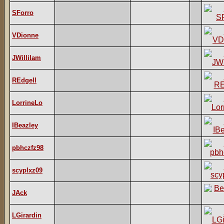
SForro
VDionne
JWillilam
REdgell
LorrineLo
IBeazley
pbhczfz98
scyplxz09
JAck
LGirardin