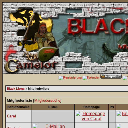
Black Lions
» Mitgliederliste
Mitgliederliste
[
Mitgliedersuche
]
Benutzername
E-Mail
Homepage
PN
Caral