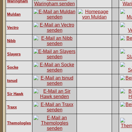
Waringham
Muldan
Vectro
Nibb
Slayers
Socke
tsnud
Sir Hawk
Traxx
Themologles