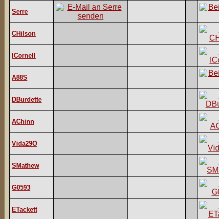
Serre
CHilson
ICornell
A88S
DBurdette
AChinn
Vida29O
SMathew
G0593
ETackett