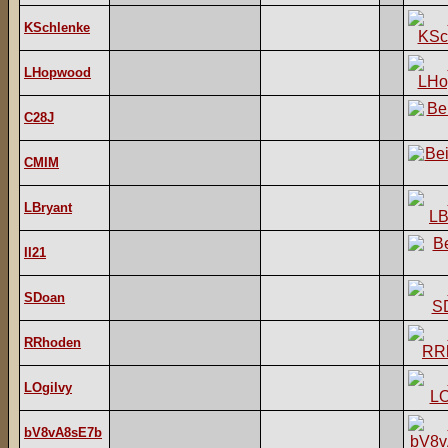
KSchlenke
LHopwood
C28J
CMIM
LBryant
II21
SDoan
RRhoden
LOgilvy
bV8vA8sE7b