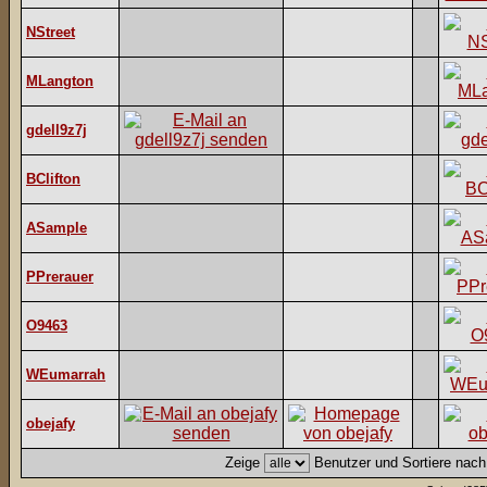
NStreet
MLangton
gdell9z7j
BClifton
ASample
PPrerauer
O9463
WEumarrah
obejafy
Zeige
Benutzer und Sortiere nac