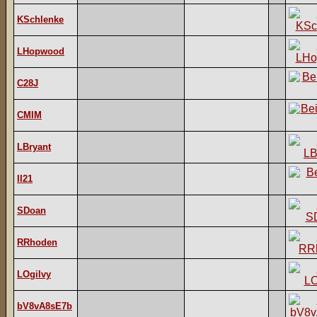
KSchlenke
LHopwood
C28J
CMIM
LBryant
II21
SDoan
RRhoden
LOgilvy
bV8vA8sE7b