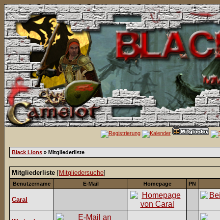
Black Lions
» Mitgliederliste
Mitgliederliste
[
Mitgliedersuche
]
Benutzername
E-Mail
Homepage
PN
Caral