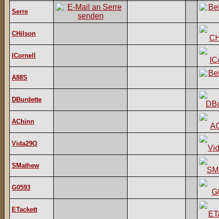
Serre
CHilson
ICornell
A88S
DBurdette
AChinn
Vida29O
SMathew
G0593
ETackett