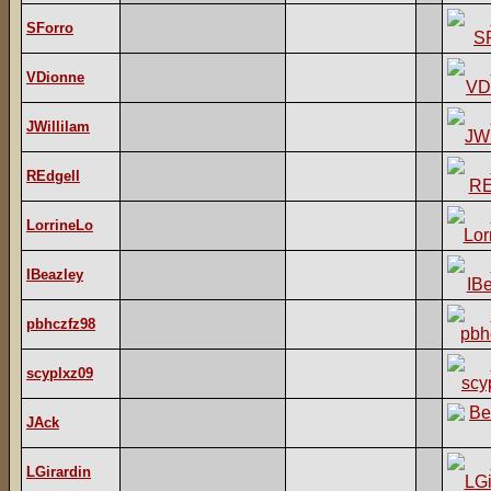
SForro
VDionne
JWillilam
REdgell
LorrineLo
IBeazley
pbhczfz98
scyplxz09
JAck
LGirardin