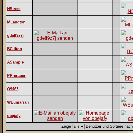
NStreet
MLangton
gdell9z7j
BClifton
ASample
PPrerauer
O9463
WEumarrah
obejafy
Zeige
Benutzer und Sortiere nac