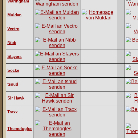
Waringham
Muldan
Vectro
Nibb
Slayers
Socke
tsnud
Sir Hawk
Traxx
Themologles