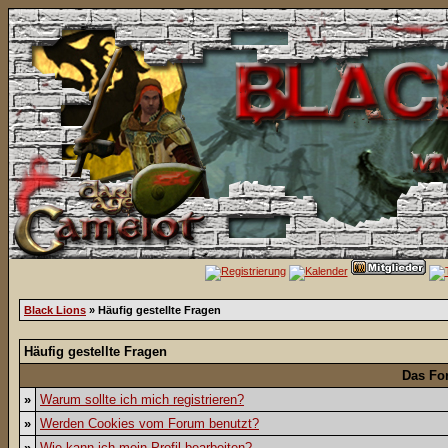
Black Lions
» Häufig gestellte Fragen
Häufig gestellte Fragen
Das Fo
»
Warum sollte ich mich registrieren?
»
Werden Cookies vom Forum benutzt?
»
Wie kann ich mein Profil bearbeiten?