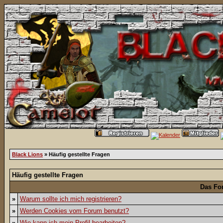
Black Lions
» Häufig gestellte Fragen
Häufig gestellte Fragen
Das Fo
»
Warum sollte ich mich registrieren?
»
Werden Cookies vom Forum benutzt?
»
Wie kann ich mein Profil bearbeiten?