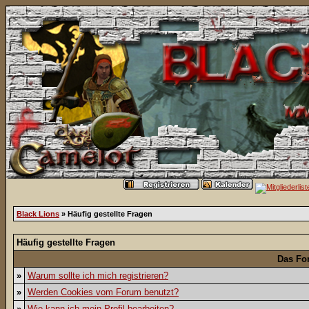
Black Lions
» Häufig gestellte Fragen
Häufig gestellte Fragen
Das Fo
»
Warum sollte ich mich registrieren?
»
Werden Cookies vom Forum benutzt?
»
Wie kann ich mein Profil bearbeiten?