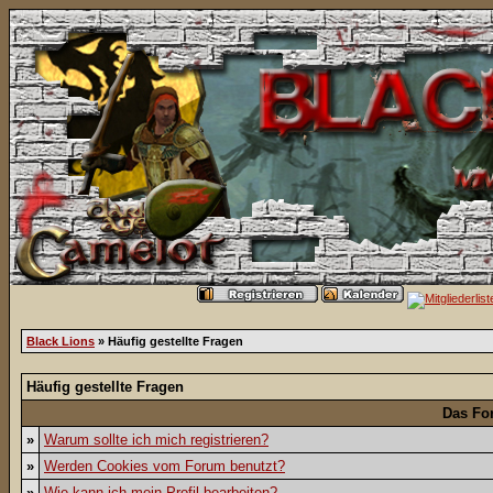
Black Lions
» Häufig gestellte Fragen
Häufig gestellte Fragen
Das Fo
»
Warum sollte ich mich registrieren?
»
Werden Cookies vom Forum benutzt?
»
Wie kann ich mein Profil bearbeiten?