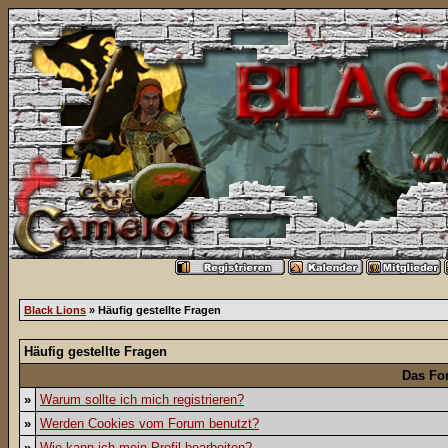
Black Lions
» Häufig gestellte Fragen
Häufig gestellte Fragen
Das Fo
»
Warum sollte ich mich registrieren?
»
Werden Cookies vom Forum benutzt?
»
Wie kann ich mein Profil bearbeiten?