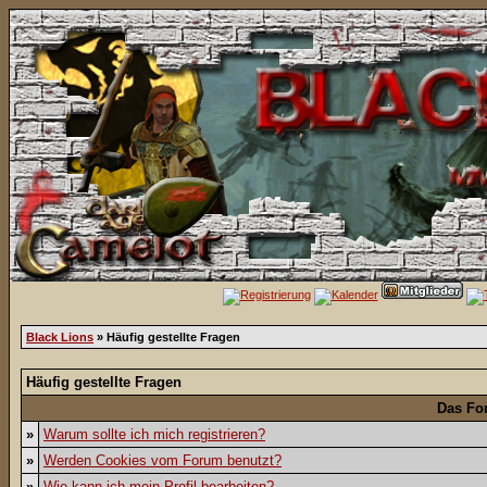
Black Lions
» Häufig gestellte Fragen
Häufig gestellte Fragen
Das Fo
»
Warum sollte ich mich registrieren?
»
Werden Cookies vom Forum benutzt?
»
Wie kann ich mein Profil bearbeiten?