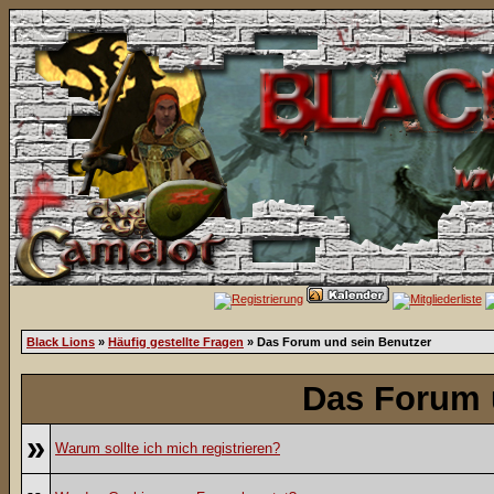
Black Lions
»
Häufig gestellte Fragen
» Das Forum und sein Benutzer
Das Forum 
»
Warum sollte ich mich registrieren?