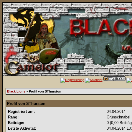
Black Lions
» Profil von SThurston
Profil von SThurston
Registriert am:
04.04.2014
Rang:
Grünschnabel
Beiträge:
0 (0,00 Beiträg
Letzte Aktivität:
04.04.2014
10