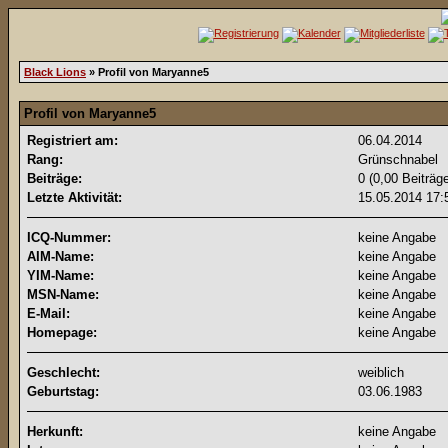
Black Lions
» Profil von Maryanne5
Profil von Maryanne5
Registriert am:
06.04.2014
Rang:
Grünschnabel
Beiträge:
0 (0,00 Beiträg
Letzte Aktivität:
15.05.2014
17:
ICQ-Nummer:
keine Angabe
AIM-Name:
keine Angabe
YIM-Name:
keine Angabe
MSN-Name:
keine Angabe
E-Mail:
keine Angabe
Homepage:
keine Angabe
Geschlecht:
weiblich
Geburtstag:
03.06.1983
Herkunft:
keine Angabe