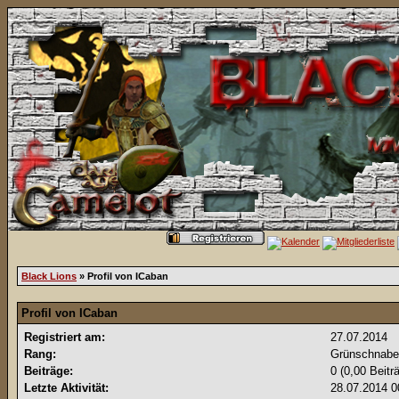
Black Lions
» Profil von ICaban
Profil von ICaban
Registriert am:
27.07.2014
Rang:
Grünschnabe
Beiträge:
0 (0,00 Beitr
Letzte Aktivität:
28.07.2014
0