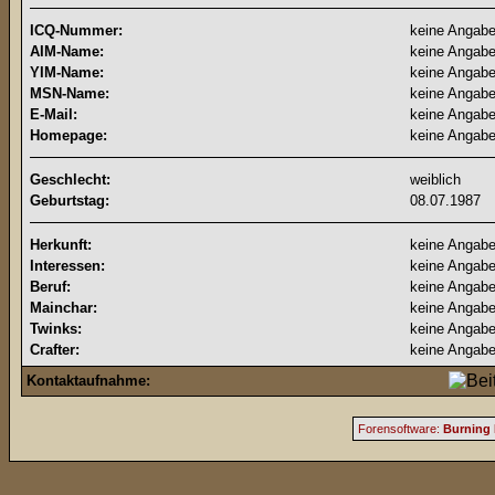
ICQ-Nummer:
keine Angab
AIM-Name:
keine Angab
YIM-Name:
keine Angab
MSN-Name:
keine Angab
E-Mail:
keine Angab
Homepage:
keine Angab
Geschlecht:
weiblich
Geburtstag:
08.07.1987
Herkunft:
keine Angab
Interessen:
keine Angab
Beruf:
keine Angab
Mainchar:
keine Angab
Twinks:
keine Angab
Crafter:
keine Angab
Kontaktaufnahme:
Forensoftware:
Burning 