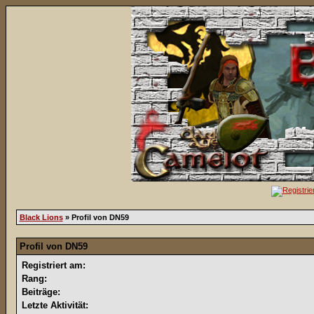
Black Lions
» Profil von DN59
Profil von DN59
Registriert am:
Rang:
Beiträge:
Letzte Aktivität: