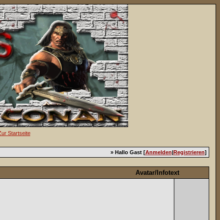
» Hallo Gast [
Anmelden
|
Registrieren
]
Avatar/Infotext