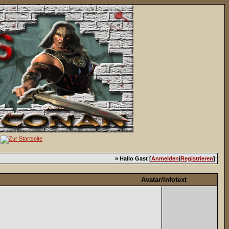
» Hallo Gast [
Anmelden
|
Registrieren
]
Avatar/Infotext