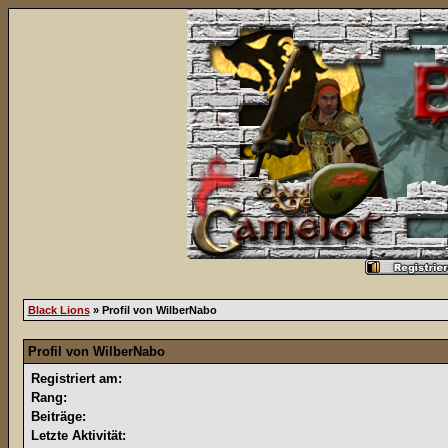
Black Lions
» Profil von WilberNabo
Profil von WilberNabo
Registriert am:
Rang:
Beiträge:
Letzte Aktivität: