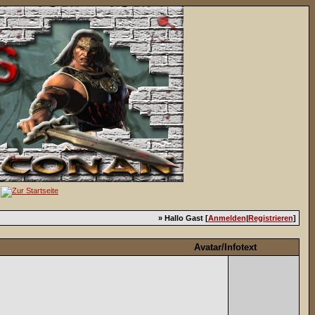
» Hallo Gast [
Anmelden
|
Registrieren
]
Avatar/Infotext