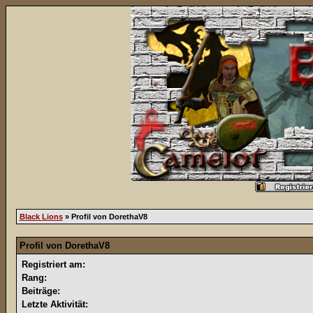
Black Lions
» Profil von DorethaV8
Profil von DorethaV8
Registriert am:
Rang:
Beiträge:
Letzte Aktivität: