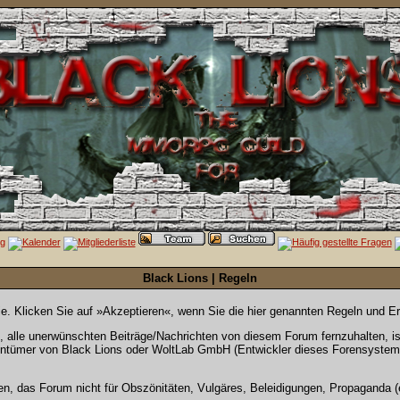
Black Lions | Regeln
Sie. Klicken Sie auf »Akzeptieren«, wenn Sie die hier genannten Regeln und E
alle unerwünschten Beiträge/Nachrichten von diesem Forum fernzuhalten, ist 
entümer von Black Lions oder WoltLab GmbH (Entwickler dieses Forensystems)
en, das Forum nicht für Obszönitäten, Vulgäres, Beleidigungen, Propaganda (e