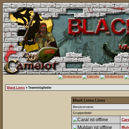
Black Lions
» Teammitglieder
Black Lions Lions
Benutzername
Gruppenleiter
Cara
Mul