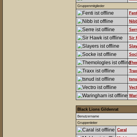
Gruppenmitglieder
Fent
Nib
Serr
Sir
Slay
Soc
The
Trax
tsn
Vect
War
Black Lions Gildenrat
Benutzername
Gruppenleiter
Caral