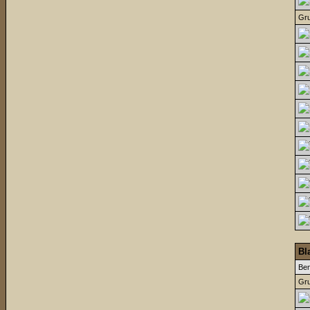
Gru
Bl
Be
Gru