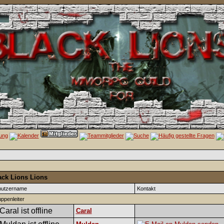
ack Lions Lions
nutzername
Kontakt
ppenleiter
Caral