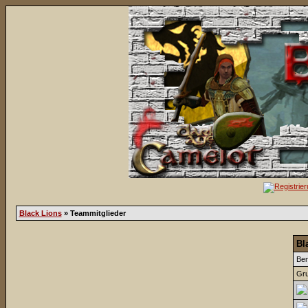
Black Lions
» Teammitglieder
Bl
Be
Gru