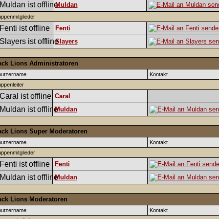
Muldan
ppenmitglieder
Fenti
Slayers
ack Lions Administratoren
nutzername
Kontakt
ppenleiter
Caral
Muldan
ack Lions Super Moderatoren
nutzername
Kontakt
ppenmitglieder
Fenti
Muldan
ack Lions Moderatoren
nutzername
Kontakt