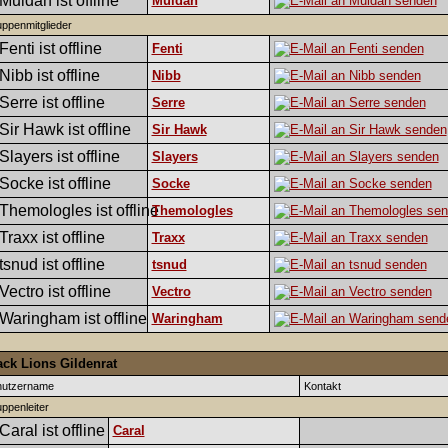
Muldan
ppenmitglieder
Fenti
Nibb
Serre
Sir Hawk
Slayers
Socke
Themologles
Traxx
tsnud
Vectro
Waringham
ack Lions Gildenrat
nutzername
Kontakt
ppenleiter
Caral