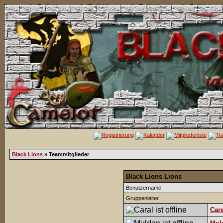
Black Lions
» Teammitglieder
Black Lions Lions
Benutzername
Gruppenleiter
Cara