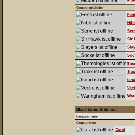
Mul
Gruppenmitglieder
Fent
Nib
Serr
Sir
Slay
Soc
The
Trax
tsn
Vect
War
Black Lions Gildenrat
Benutzername
Gruppenleiter
Caral