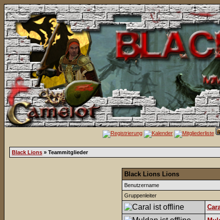
Black Lions
» Teammitglieder
Black Lions Lions
Benutzername
Gruppenleiter
Cara