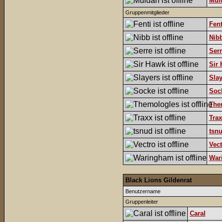
Mul
Gruppenmitglieder
Fent
Nib
Serr
Sir
Slay
Soc
The
Trax
tsn
Vect
War
Black Lions Gildenrat
Benutzername
Gruppenleiter
Caral