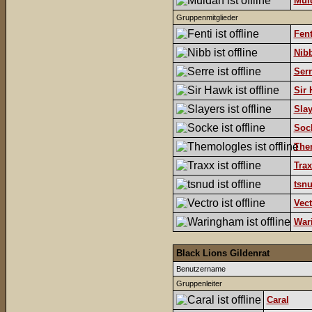
Mul
Gruppenmitglieder
Fent
Nib
Serr
Sir
Slay
Soc
The
Trax
tsn
Vect
War
Black Lions Gildenrat
Benutzername
Gruppenleiter
Caral