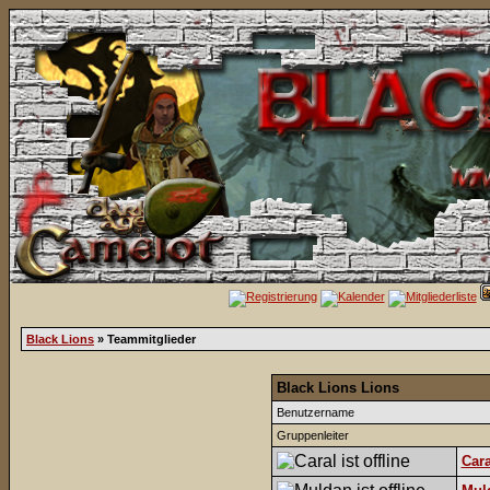
Black Lions
» Teammitglieder
Black Lions Lions
Benutzername
Gruppenleiter
Cara